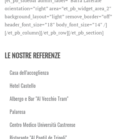
[et_pb_sidebar admin_label=”Barra Laterale”
orientation=”right” area=”et_pb_widget_area_2″
background_layout=”light” remove_border=”off”
header_font_size=”18″ body_font_size=”14″ /]
[/et_pb_column][/et_pb_row][/et_pb_section]
LE NOSTRE REFERENZE
Casa dell'accoglienza
Hotel Castello
Albergo e Bar "Al Vecchio Tram"
Palarosa
Centro Medico Università Castrense
Ristorante "Al Pontil de Tripoli"