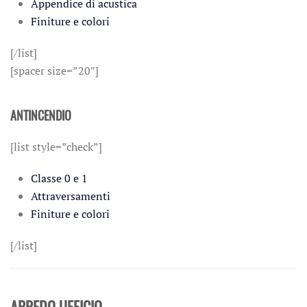
Appendice di acustica
Finiture e colori
[/list]
[spacer size=”20″]
ANTINCENDIO
[list style=”check”]
Classe 0 e 1
Attraversamenti
Finiture e colori
[/list]
ARREDO UFFICIO