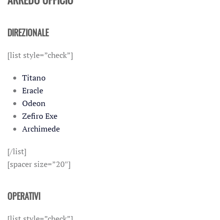
DIREZIONALE
[list style=”check”]
Titano
Eracle
Odeon
Zefiro Exe
Archimede
[/list]
[spacer size=”20″]
OPERATIVI
[list style=”check”]