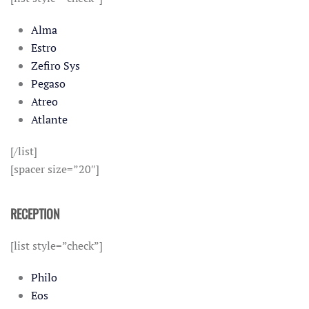
Alma
Estro
Zefiro Sys
Pegaso
Atreo
Atlante
[/list]
[spacer size=”20″]
RECEPTION
[list style=”check”]
Philo
Eos